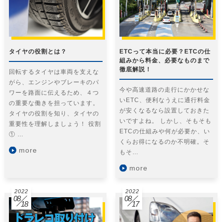
タイヤの役割とは？
ETCって本当に必要？ETCの仕
組みから料金、必要なものまで
徹底解説！
回転するタイヤは車両を支えな
がら、エンジンやブレーキのパ
今や高速道路の走行にかかせな
ワーを路面に伝えるため、４つ
いETC、便利なうえに通行料金
の重要な働きを担っています。
が安くなるなら設置しておきた
タイヤの役割を知り、タイヤの
いですよね。 しかし、そもそも
重要性を理解しましょう！ 役割
ETCの仕組みや何が必要か、い
① …
くらお得になるのか不明確。そ
more
もそ…
more
2022
2022
08
08
18
17