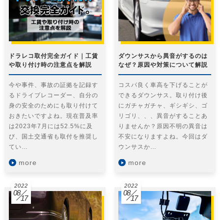
ドラレコ取付完全ガイド｜工賃
ダウンサスから異音がするのは
や取り付け時の注意点を解説
なぜ？原因や対策について解説
今や事件、事故の証拠を記録す
コスパ良く車高を下げることが
るドライブレコーダー、自分の
できるダウンサス。取り付け後
身の安全のためにも取り付けて
にガチャガチャ、ギシギシ、ゴ
おきたいですよね。現在普及率
リゴリ、、、異音がすることあ
は2023年7月には52.5%に及
りませんか？原因不明の異音は
び、国土交通省も取付を推奨し
不安になりますよね。今回はダ
てい…
ウンサスか…
more
more
2022
2022
08
08
17
17