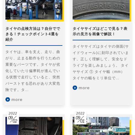
タイヤの点検方法は？自分でで
タイヤサイズはどこで見る？表
きる！チェックポイント4選を
示の見方を画像で解説！
紹介
タイヤサイズはタイヤの側面(サ
タイヤは、車を支え、走り、曲
イドウォール)に刻印されていま
がり、止まる動作を行うための
す。正しく理解して、安全なド
重要なパーツです。タイヤが劣
ライブを楽しみましょう。 タイ
化していたり偏摩耗が進んでい
ヤサイズ ① タイヤ幅（mm）
る状態で走行していると、突然
タイヤの幅をミリ単位で…
バーストする恐れがあり大変危
more
険です。タ…
more
2022
2022
09
09
02
01