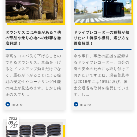
ダウンサスには寿命がある？他
ドライブレコーダーの種類が知
の部品や乗り心地への影響を徹
りたい！特徴や機能、選び方を
底解説！
徹底解説！
車高をコスパ良く下げることの
今や事件、事故の証拠を記録す
できるダウンサス。車高を下げ
るドライブレコーダー、自分の
るとドレスアップ効果だけでな
身の安全のためにも取り付けて
く、重心が下がることによる操
おきたいですよね。現在普及率
縦の安定性やコーナリング性能
は2019年には46%に及び、国
の向上が見込めます。しかし純
土交通省も取付を推奨していま
正のスプリ…
す。し…
more
more
2022
08
17