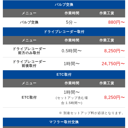
バルブ交換
メニュー
作業時間
作業工賃
5分～
880円〜
バルブ交換
ドライブレコーダー取付
メニュー
作業時間
作業工賃
ドライブレコーダー
0.5時間〜
8,250円〜
前方のみ取付
ドライブレコーダー
1時間〜
24,750円〜
前後取付
ETC取付
メニュー
作業時間
作業工賃
1時間〜
8,250円〜
ETC取付
(セットアップ含む場
合:1.5時間〜)
※ 別途セットアップ料が必須となります。
マフラー取付交換