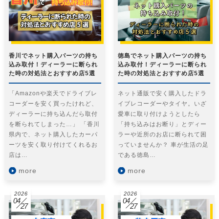
香川でネット購入パーツの持ち
徳島でネット購入パーツの持ち
込み取付！ディーラーに断られ
込み取付！ディーラーに断られ
た時の対処法とおすすめ店5選
た時の対処法とおすすめ店5選
「Amazonや楽天でドライブレ
ネット通販で安く購入したドラ
コーダーを安く買ったけれど、
イブレコーダーやタイヤ。いざ
ディーラーに持ち込んだら取付
愛車に取り付けようとしたら
を断られてしまった…」 「香川
「持ち込みはお断り」とディー
県内で、ネット購入したカーパ
ラーや近所のお店に断られて困
ーツを安く取り付けてくれるお
っていませんか？ 車が生活の足
店は…
である徳島…
more
more
2026
2026
04
04
27
27