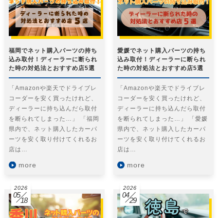
福岡でネット購入パーツの持ち
愛媛でネット購入パーツの持ち
込み取付！ディーラーに断られ
込み取付！ディーラーに断られ
た時の対処法とおすすめ店5選
た時の対処法とおすすめ店5選
「Amazonや楽天でドライブレ
「Amazonや楽天でドライブレ
コーダーを安く買ったけれど、
コーダーを安く買ったけれど、
ディーラーに持ち込んだら取付
ディーラーに持ち込んだら取付
を断られてしまった…」 「福岡
を断られてしまった…」 「愛媛
県内で、ネット購入したカーパ
県内で、ネット購入したカーパ
ーツを安く取り付けてくれるお
ーツを安く取り付けてくれるお
店は…
店は…
more
more
2026
2026
05
04
18
29