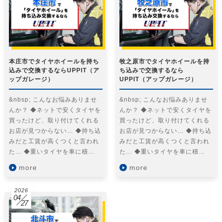
本庄市でタイヤホイールを持ち
牧之原市でタイヤホイールを持
込みで交換するならUPPIT（ア
ち込みで交換するなら
ップガレージ）
UPPIT（アップガレージ）
&nbsp; こんなお悩みありませ
&nbsp; こんなお悩みありませ
んか？ ◆ネットで安くタイヤを
んか？ ◆ネットで安くタイヤを
買ったけど、取り付けてくれる
買ったけど、取り付けてくれる
お店が見つからない… ◆持ち込
お店が見つからない… ◆持ち込
みだと工賃が高くつくと言われ
みだと工賃が高くつくと言われ
た… ◆重いタイヤを車に積…
た… ◆重いタイヤを車に積…
more
more
2026
04
27