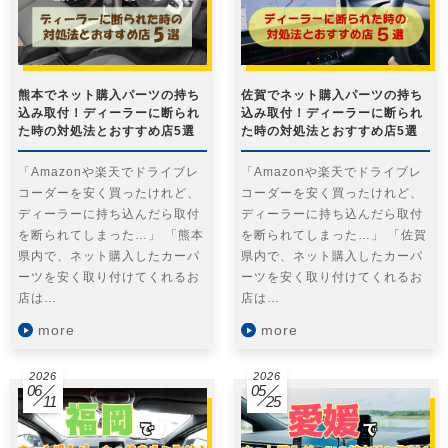
熊本でネット購入パーツの持ち
佐賀でネット購入パーツの持ち
込み取付！ディーラーに断られ
込み取付！ディーラーに断られ
た時の対処法とおすすめ店5選
た時の対処法とおすすめ店5選
「Amazonや楽天でドライブレ
「Amazonや楽天でドライブレ
コーダーを安く買ったけれど、
コーダーを安く買ったけれど、
ディーラーに持ち込んだら取付
ディーラーに持ち込んだら取付
を断られてしまった…」 「熊本
を断られてしまった…」 「佐賀
県内で、ネット購入したカーパ
県内で、ネット購入したカーパ
ーツを安く取り付けてくれるお
ーツを安く取り付けてくれるお
店は…
店は…
more
more
2026
2026
06
05
11
25