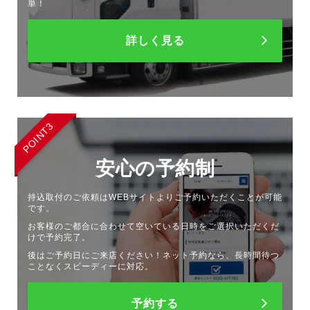
単！
詳しく見る
POINT3
安心の予約制
持込取付のご依頼はWEBサイトよりご予約いただくことが可能
です。
お客様のご都合に合わせて空いている日時をご選択いただくだ
けで予約完了。
後はご予約日にご来店ください！ネット予約なら、長時間待つ
ことなくスピーディーに対応。
予約する