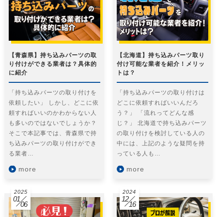
【青森県】持ち込みパーツの取
【北海道】持ち込みパーツ取り
り付けができる業者は？具体的
付け可能な業者を紹介！メリッ
に紹介
トは？
「持ち込みパーツの取り付けを
「持ち込みパーツの取り付けは
依頼したい」 しかし、どこに依
どこに依頼すればいいんだろ
頼すればいいのかわからない人
う？」 「流れってどんな感
も多いのではないでしょうか？
じ？」 北海道で持ち込みパーツ
そこで本記事では、青森県で持
の取り付けを検討している人の
ち込みパーツの取り付けができ
中には、上記のような疑問を持
る業者…
っている人も…
more
more
2025
2024
01
12
06
16