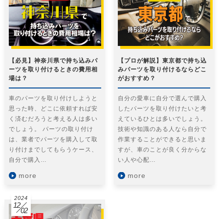
【必見】神奈川県で持ち込みパ
【プロが解説】東京都で持ち込
ーツを取り付けるときの費用相
みパーツを取り付けるならどこ
場は？
がおすすめ？
車のパーツを取り付けしようと
自分の愛車に自分で選んで購入
思った時、どこに依頼すれば安
したパーツを取り付けたいと考
く済むだろうと考える人は多い
えているひとは多いでしょう。
でしょう。 パーツの取り付け
技術や知識のある人なら自分で
は、業者でパーツを購入して取
作業することができると思いま
り付けまでしてもらうケース、
すが、車のことが良く分からな
自分で購入…
い人や心配…
more
more
2024
12
02