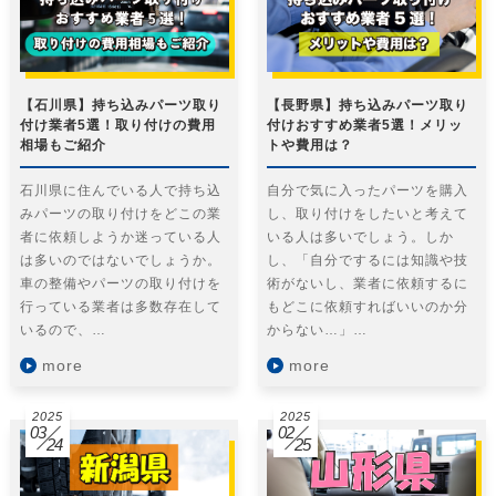
【石川県】持ち込みパーツ取り
【長野県】持ち込みパーツ取り
付け業者5選！取り付けの費用
付けおすすめ業者5選！メリッ
相場もご紹介
トや費用は？
石川県に住んでいる人で持ち込
自分で気に入ったパーツを購入
みパーツの取り付けをどこの業
し、取り付けをしたいと考えて
者に依頼しようか迷っている人
いる人は多いでしょう。しか
は多いのではないでしょうか。
し、「自分でするには知識や技
車の整備やパーツの取り付けを
術がないし、業者に依頼するに
行っている業者は多数存在して
もどこに依頼すればいいのか分
いるので、…
からない…」…
more
more
2025
2025
03
02
24
25