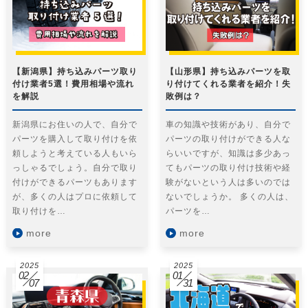
【新潟県】持ち込みパーツ取り
【山形県】持ち込みパーツを取
付け業者5選！費用相場や流れ
り付けてくれる業者を紹介！失
を解説
敗例は？
新潟県にお住いの人で、自分で
車の知識や技術があり、自分で
パーツを購入して取り付けを依
パーツの取り付けができる人な
頼しようと考えている人もいら
らいいですが、知識は多少あっ
っしゃるでしょう。自分で取り
てもパーツの取り付け技術や経
付けができるパーツもあります
験がないという人は多いのでは
が、多くの人はプロに依頼して
ないでしょうか。 多くの人は、
取り付けを…
パーツを…
more
more
2025
2025
02
01
07
31