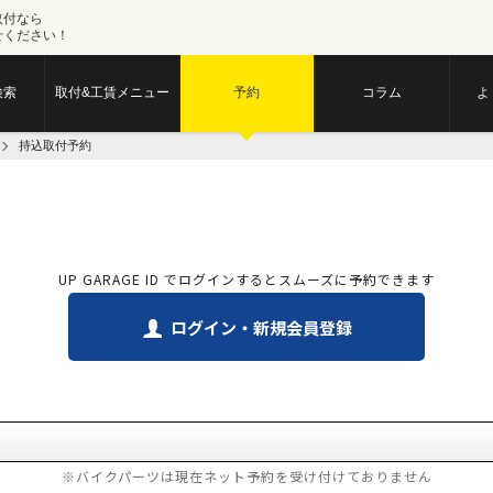
取付なら
せください！
検索
取付&工賃メニュー
予約
コラム
よ
持込取付予約
UP GARAGE ID でログインするとスムーズに予約できます
ログイン・新規会員登録
※バイクパーツは現在ネット予約を受け付けておりません