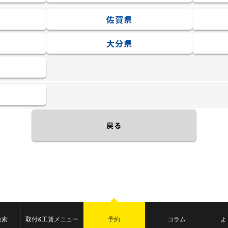
佐賀県
大分県
戻る
検索
取付&工賃メニュー
予約
コラム
よ