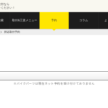
取付なら
せください！
検索
取付&工賃メニュー
予約
コラム
よ
持込取付予約
※バイクパーツは現在ネット予約を受け付けておりません