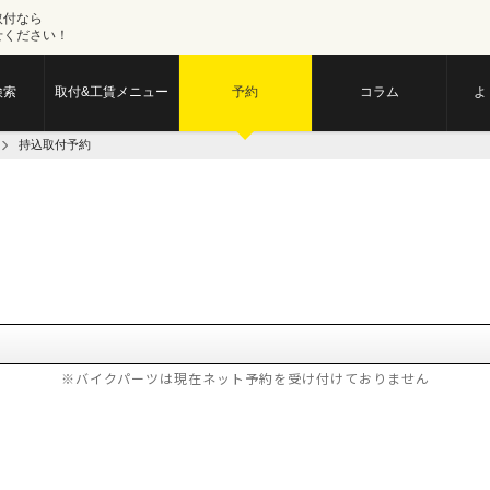
取付なら
せください！
検索
取付&工賃メニュー
予約
コラム
よ
持込取付予約
※バイクパーツは現在ネット予約を受け付けておりません