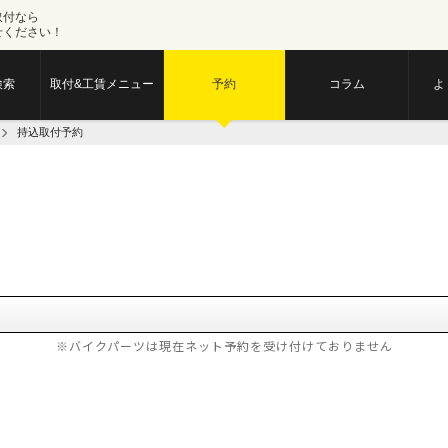
取付なら
せください！
検索
取付&工賃メニュー
予約
コラム
よ
持込取付予約
※バイクパーツは現在ネット予約を受け付けておりません