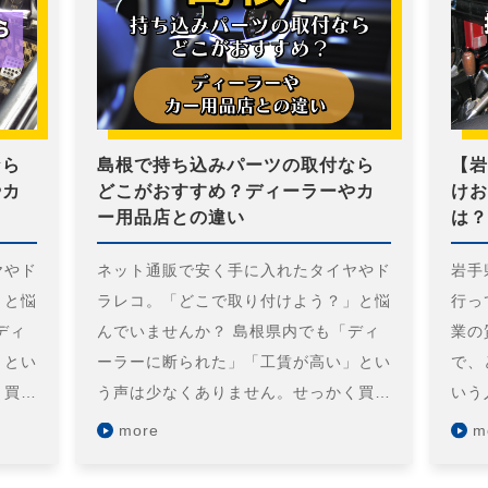
なら
島根で持ち込みパーツの取付なら
【岩
やカ
どこがおすすめ？ディーラーやカ
けお
ー用品店との違い
は？
ヤやド
ネット通販で安く手に入れたタイヤやド
岩手
」と悩
ラレコ。「どこで取り付けよう？」と悩
行っ
ディ
んでいませんか？ 島根県内でも「ディ
業の
」とい
ーラーに断られた」「工賃が高い」とい
で、
く買…
う声は少なくありません。せっかく買…
いう
more
m