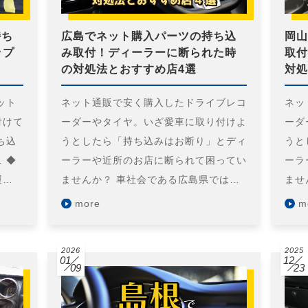
持ち
広島でネット購入パーツの持ち込
岡山
ップ
み取付！ディーラーに断られた時
取付
の対処法とおすすめ店4選
対処
ット
ネット通販で安く購入したドライブレコ
ネッ
付けて
ーダーやタイヤ。いざ愛車に取り付けよ
ーダ
ち込
うとしたら「持ち込みはお断り」とディ
うと
 ◆
ーラーや近所のお店に断られて困ってい
ーラ
運…
ませんか？ 車社会である広島県では…
ませ
more
m
2026
2025
01
12
09
23