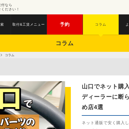
取付なら
せください！
予約
検索
取付&工賃メニュー
コラム
コラム
コラム
山口でネット購
ディーラーに断
め店4選
ネット通販で安く購入