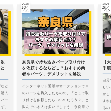
2025
2025
10
10
25
15
を依
奈良県で持ち込みパーツ取り付け
【大
者と
を依頼するならどこ？おすすめ業
手順
者やパーツ、デメリットを解説
自分
店など
インターネット通販やオークションで車
しい
を購入
のパーツを購入したものの、「どこで取
かし
、パー
り付けを依頼したらいいのだろう？」と
すれ
きず、
悩んでいる人は多いでしょう。奈良県で
るの