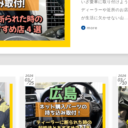
いざ愛車に取り付けよ
ディーラーや近所のお店
が生活に欠かせない山
more
2026
2026
03
03
25
10