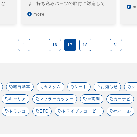
くな…
は、持ち込みパーツの取付に対応して…
m
more
1
...
16
17
18
...
31
軽自動車
カスタム
シート
お知らせ
タ
キャリア
マフラーカッター
車高調
カーナビ
ドラレコ
ETC
ドライブレコーダー
ホイール