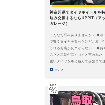
神奈川県でタイヤホイールを
込み交換するならUPPIT（ア
ガレージ）
こんなお悩みありませんか？ ◆ネ
で安くタイヤを買ったけど、取り
くれるお店が見つからない… ◆持
みだと工賃が高くつくと言われた…
重いタイヤを車に積んで店舗まで
more
2026
02
18