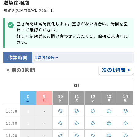
滋賀彦根店
滋賀県彦根市高宮町2055-1
空き時間は常時変化します。空きがない場合は、時間を空
check_circle
けてご確認ください。
詳しくは店舗にお問い合わせいただくか、直接ご来店くだ
さい。
作業時間
1時間30分～
< 前の1週間
次の1週間 >
8月
8
9
10
11
12
13
14
土
日
月
火
水
木
金
◎
◎
◎
◎
◎
10:00
-
-
◎
◎
◎
◎
◎
10:30
-
-
◎
◎
◎
◎
◎
11:00
-
-