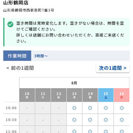
山形鶴岡店
山形県鶴岡市西新斎町7番3号
空き時間は常時変化します。空きがない場合は、時間を空
check_circle
けてご確認ください。
詳しくは店舗にお問い合わせいただくか、直接ご来店くだ
さい。
作業時間
3時間～
< 前の1週間
次の1週間 >
8月
10
11
12
13
14
15
16
月
火
水
木
金
土
日
◎
◎
◎
◎
10:00
-
-
-
◎
◎
◎
◎
10:30
-
-
-
◎
◎
◎
◎
11:00
-
-
-