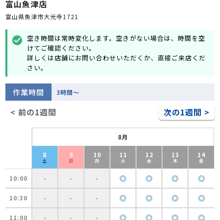
富山魚津店
富山県魚津市大光寺1721
空き時間は常時変化します。空きがない場合は、時間を空
check_circle
けてご確認ください。
詳しくは店舗にお問い合わせいただくか、直接ご来店くだ
さい。
作業時間
3時間～
< 前の1週間
次の1週間 >
8月
8
9
10
11
12
13
14
土
日
月
火
水
木
金
◎
◎
◎
◎
10:00
-
-
-
◎
◎
◎
◎
10:30
-
-
-
◎
◎
◎
◎
11:00
-
-
-