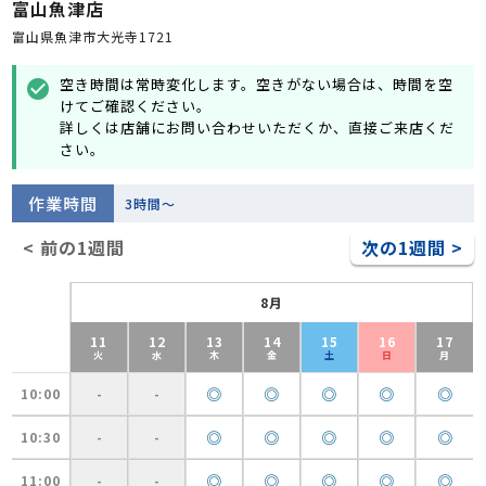
富山魚津店
富山県魚津市大光寺1721
空き時間は常時変化します。空きがない場合は、時間を空
check_circle
けてご確認ください。
詳しくは店舗にお問い合わせいただくか、直接ご来店くだ
さい。
作業時間
3時間～
< 前の1週間
次の1週間 >
8月
11
12
13
14
15
16
17
火
水
木
金
土
日
月
◎
◎
◎
◎
◎
10:00
-
-
◎
◎
◎
◎
◎
10:30
-
-
◎
◎
◎
◎
◎
11:00
-
-