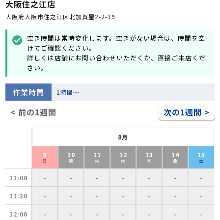
大阪住之江店
大阪府大阪市住之江区北加賀屋2-2-19
空き時間は常時変化します。空きがない場合は、時間を空
check_circle
けてご確認ください。
詳しくは店舗にお問い合わせいただくか、直接ご来店くだ
さい。
作業時間
1時間～
< 前の1週間
次の1週間 >
8月
9
10
11
12
13
14
15
日
月
火
水
木
金
土
11:00
-
-
-
-
-
-
-
11:30
-
-
-
-
-
-
-
12:00
-
-
-
-
-
-
-