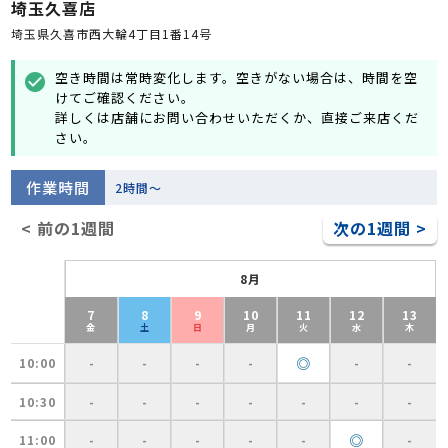
埼玉久喜店
埼玉県久喜市西大輪4丁目1番14号
空き時間は常時変化します。空きがない場合は、時間を空
check_circle
けてご確認ください。
詳しくは店舗にお問い合わせいただくか、直接ご来店くだ
さい。
作業時間
2時間～
< 前の1週間
次の1週間 >
8月
7
8
9
10
11
12
13
金
土
日
月
火
水
木
◎
10:00
-
-
-
-
-
-
10:30
-
-
-
-
-
-
-
◎
11:00
-
-
-
-
-
-