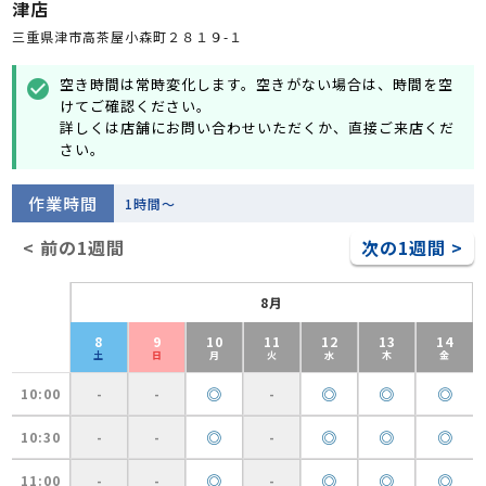
津店
三重県津市高茶屋小森町２８１９-１
空き時間は常時変化します。空きがない場合は、時間を空
check_circle
けてご確認ください。
詳しくは店舗にお問い合わせいただくか、直接ご来店くだ
さい。
作業時間
1時間～
< 前の1週間
次の1週間 >
8月
8
9
10
11
12
13
14
土
日
月
火
水
木
金
◎
◎
◎
◎
10:00
-
-
-
◎
◎
◎
◎
10:30
-
-
-
◎
◎
◎
◎
11:00
-
-
-