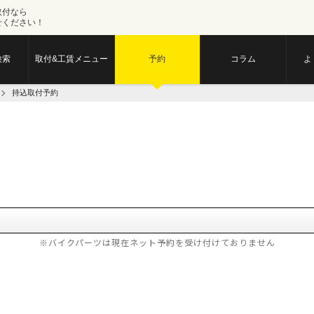
取付なら
せください！
検索
取付&工賃メニュー
予約
コラム
よ
持込取付予約
※バイクパーツは現在ネット予約を受け付けておりません