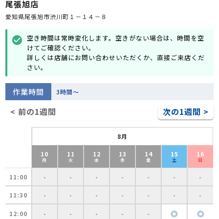
尾張旭店
愛知県尾張旭市渋川町１－１４－８
空き時間は常時変化します。空きがない場合は、時間を空
check_circle
けてご確認ください。
詳しくは店舗にお問い合わせいただくか、直接ご来店くだ
さい。
作業時間
3時間～
< 前の1週間
次の1週間 >
8月
10
11
12
13
14
15
16
月
火
水
木
金
土
日
11:00
-
-
-
-
-
-
-
11:30
-
-
-
-
-
-
-
◎
◎
12:00
-
-
-
-
-