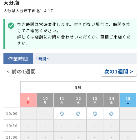
大分店
大分県大分市下郡北1-4-17
空き時間は常時変化します。空きがない場合は、時間を空
check_circle
けてご確認ください。
詳しくは店舗にお問い合わせいただくか、直接ご来店くだ
さい。
作業時間
1時間～
< 前の1週間
次の1週間 >
8月
9
10
11
12
13
14
15
日
月
火
水
木
金
土
◎
◎
◎
◎
10:00
-
-
-
10:30
-
-
-
-
-
-
-
11:00
-
-
-
-
-
-
-