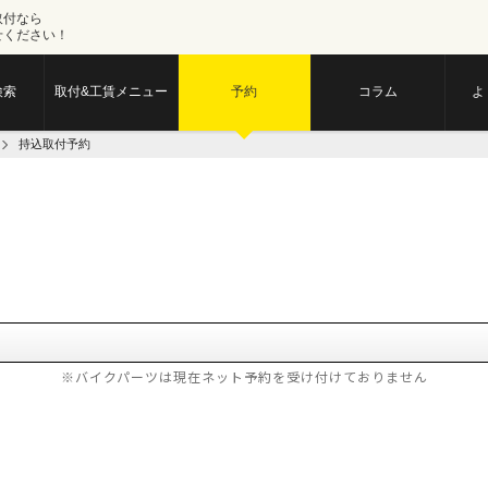
取付なら
せください！
検索
取付&工賃メニュー
予約
コラム
よ
持込取付予約
※バイクパーツは現在ネット予約を受け付けておりません