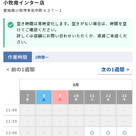
小牧南インター店
愛知県小牧市多気中町４３７－１
空き時間は常時変化します。空きがない場合は、時間を空
check_circle
けてご確認ください。
詳しくは店舗にお問い合わせいただくか、直接ご来店くだ
さい。
作業時間
2時間～
< 前の1週間
次の1週間 >
8月
7
8
9
10
11
12
13
金
土
日
月
火
水
木
11:00
-
-
-
-
-
-
-
11:30
-
-
-
-
-
-
-
◎
◎
◎
12:00
-
-
-
-