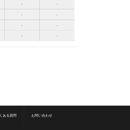
-
-
-
-
-
-
-
-
くある質問
お問い合わせ