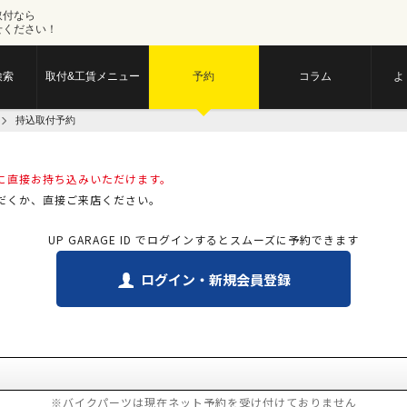
取付なら
せください！
検索
取付&工賃メニュー
予約
コラム
よ
持込取付予約
に直接お持ち込みいただけます。
だくか、直接ご来店ください。
UP GARAGE ID でログインするとスムーズに予約できます
ログイン・新規会員登録
※バイクパーツは現在ネット予約を受け付けておりません