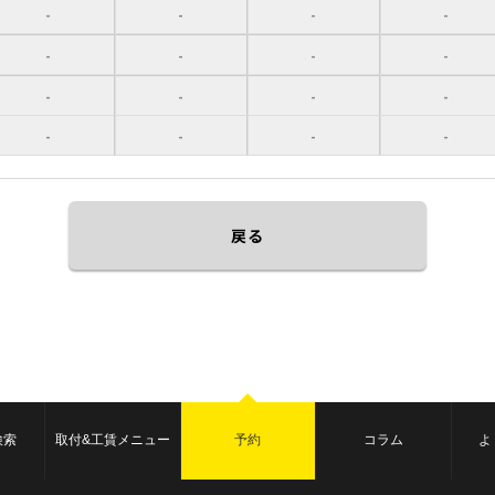
-
-
-
-
-
-
-
-
-
-
-
-
-
-
-
-
戻る
検索
取付&工賃メニュー
予約
コラム
よ