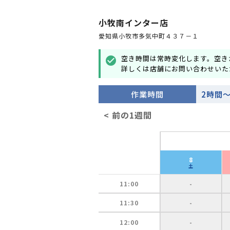
小牧南インター店
愛知県小牧市多気中町４３７－１
空き時間は常時変化します。空き
check_circle
詳しくは店舗にお問い合わせいた
作業時間
2時間
< 前の1週間
8
土
11:00
-
11:30
-
12:00
-