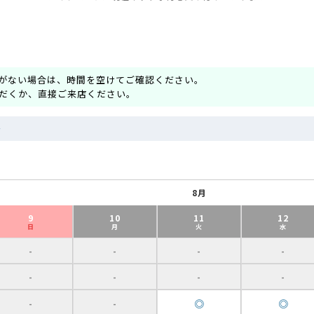
がない場合は、時間を空けてご確認ください。
だくか、直接ご来店ください。
～
8月
9
10
11
12
日
月
火
水
-
-
-
-
-
-
-
-
◎
◎
-
-