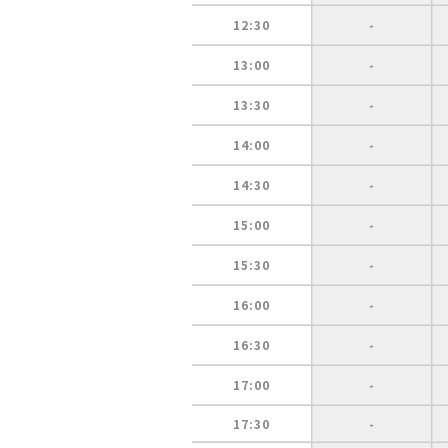
12:30
-
13:00
-
13:30
-
14:00
-
14:30
-
15:00
-
15:30
-
16:00
-
16:30
-
17:00
-
17:30
-