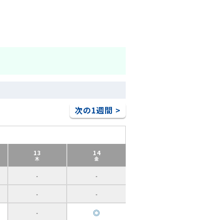
次の1週間 >
13
14
木
金
-
-
-
-
◎
-