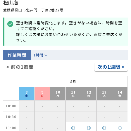
松山店
愛媛県松山市北井門一丁目2番22号
空き時間は常時変化します。空きがない場合は、時間を空
check_circle
けてご確認ください。
詳しくは店舗にお問い合わせいただくか、直接ご来店くだ
さい。
作業時間
1時間～
< 前の1週間
次の1週間 >
8月
8
9
10
11
12
13
14
土
日
月
火
水
木
金
10:00
-
-
-
-
-
-
-
10:30
-
-
-
-
-
-
-
◎
◎
◎
◎
11:00
-
-
-