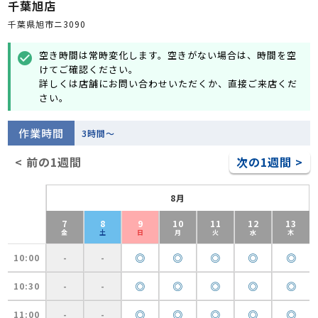
千葉旭店
千葉県旭市ニ3090
空き時間は常時変化します。空きがない場合は、時間を空
check_circle
けてご確認ください。
詳しくは店舗にお問い合わせいただくか、直接ご来店くだ
さい。
作業時間
3時間～
< 前の1週間
次の1週間 >
8月
7
8
9
10
11
12
13
金
土
日
月
火
水
木
◎
◎
◎
◎
◎
10:00
-
-
◎
◎
◎
◎
◎
10:30
-
-
◎
◎
◎
◎
◎
11:00
-
-