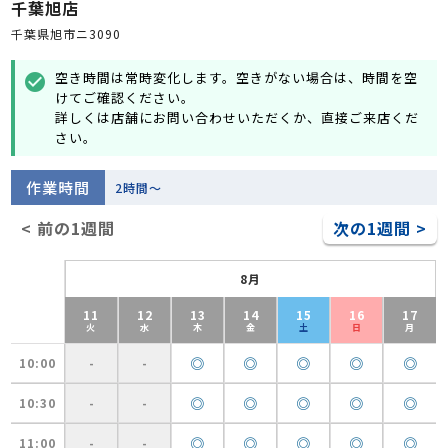
千葉旭店
千葉県旭市ニ3090
空き時間は常時変化します。空きがない場合は、時間を空
check_circle
けてご確認ください。
詳しくは店舗にお問い合わせいただくか、直接ご来店くだ
さい。
作業時間
2時間～
< 前の1週間
次の1週間 >
8月
11
12
13
14
15
16
17
火
水
木
金
土
日
月
◎
◎
◎
◎
◎
10:00
-
-
◎
◎
◎
◎
◎
10:30
-
-
◎
◎
◎
◎
◎
11:00
-
-