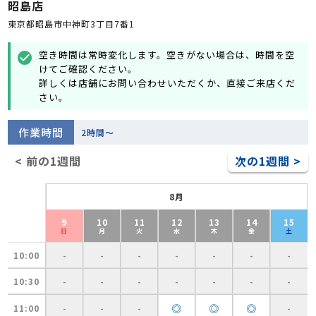
昭島店
東京都昭島市中神町3丁目7番1
空き時間は常時変化します。空きがない場合は、時間を空
check_circle
けてご確認ください。
詳しくは店舗にお問い合わせいただくか、直接ご来店くだ
さい。
作業時間
2時間～
< 前の1週間
次の1週間 >
8月
9
10
11
12
13
14
15
日
月
火
水
木
金
土
10:00
-
-
-
-
-
-
-
10:30
-
-
-
-
-
-
-
◎
◎
◎
11:00
-
-
-
-