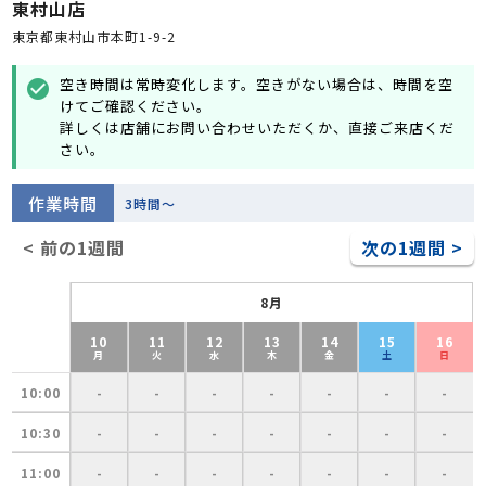
東村山店
東京都東村山市本町1-9-2
空き時間は常時変化します。空きがない場合は、時間を空
check_circle
けてご確認ください。
詳しくは店舗にお問い合わせいただくか、直接ご来店くだ
さい。
作業時間
3時間～
< 前の1週間
次の1週間 >
8月
10
11
12
13
14
15
16
月
火
水
木
金
土
日
10:00
-
-
-
-
-
-
-
10:30
-
-
-
-
-
-
-
11:00
-
-
-
-
-
-
-