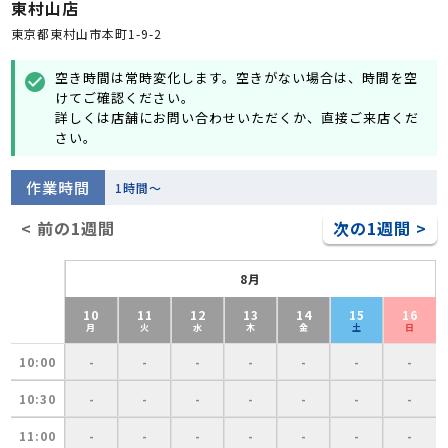
東村山店
東京都東村山市本町1-9-2
空き時間は常時変化します。空きがない場合は、時間を空
check_circle
けてご確認ください。
詳しくは店舗にお問い合わせいただくか、直接ご来店くだ
さい。
作業時間
1時間～
< 前の1週間
次の1週間 >
8月
10
11
12
13
14
15
16
月
火
水
木
金
土
日
10:00
-
-
-
-
-
-
-
10:30
-
-
-
-
-
-
-
11:00
-
-
-
-
-
-
-