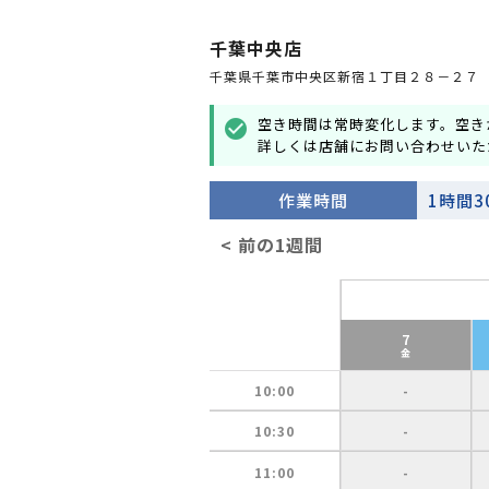
千葉中央店
千葉県千葉市中央区新宿１丁目２８－２７
空き時間は常時変化します。空き
check_circle
詳しくは店舗にお問い合わせいた
作業時間
1時間3
< 前の1週間
7
金
10:00
-
10:30
-
11:00
-