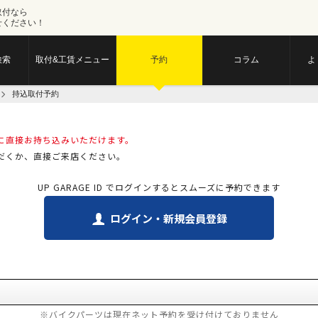
取付なら
せください！
検索
取付&工賃メニュー
予約
コラム
よ
持込取付予約
に直接お持ち込みいただけます。
だくか、直接ご来店ください。
UP GARAGE ID でログインするとスムーズに予約できます
ログイン・新規会員登録
※バイクパーツは現在ネット予約を受け付けておりません