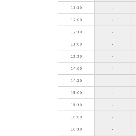
11:30
-
12:00
-
12:30
-
13:00
-
13:30
-
14:00
-
14:30
-
15:00
-
15:30
-
16:00
-
16:30
-