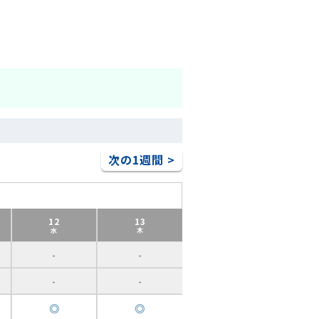
次の1週間 >
12
13
水
木
-
-
-
-
◎
◎