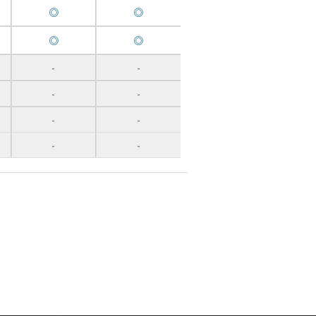
◎
◎
◎
◎
-
-
-
-
-
-
-
-