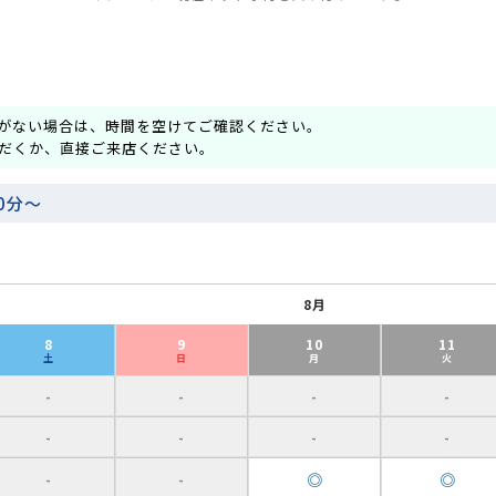
がない場合は、時間を空けてご確認ください。
だくか、直接ご来店ください。
0分～
8月
8
9
10
11
土
日
月
火
-
-
-
-
-
-
-
-
◎
◎
-
-