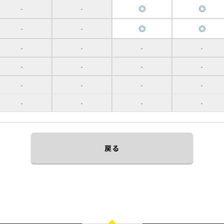
◎
◎
-
-
◎
◎
-
-
-
-
-
-
-
-
-
-
-
-
-
-
-
-
-
-
戻る