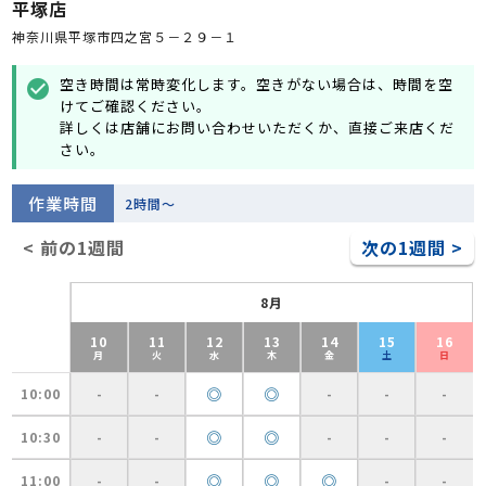
平塚店
神奈川県平塚市四之宮５－２９－１
空き時間は常時変化します。空きがない場合は、時間を空
check_circle
けてご確認ください。
詳しくは店舗にお問い合わせいただくか、直接ご来店くだ
さい。
作業時間
2時間～
< 前の1週間
次の1週間 >
8月
10
11
12
13
14
15
16
月
火
水
木
金
土
日
◎
◎
10:00
-
-
-
-
-
◎
◎
10:30
-
-
-
-
-
◎
◎
◎
11:00
-
-
-
-