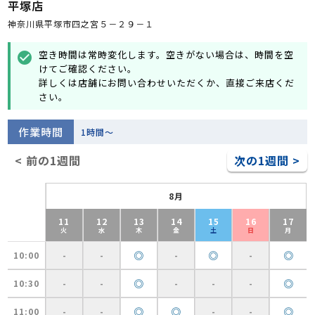
平塚店
神奈川県平塚市四之宮５－２９－１
空き時間は常時変化します。空きがない場合は、時間を空
check_circle
けてご確認ください。
詳しくは店舗にお問い合わせいただくか、直接ご来店くだ
さい。
作業時間
1時間～
< 前の1週間
次の1週間 >
8月
11
12
13
14
15
16
17
火
水
木
金
土
日
月
◎
◎
◎
10:00
-
-
-
-
◎
◎
10:30
-
-
-
-
-
◎
◎
◎
11:00
-
-
-
-