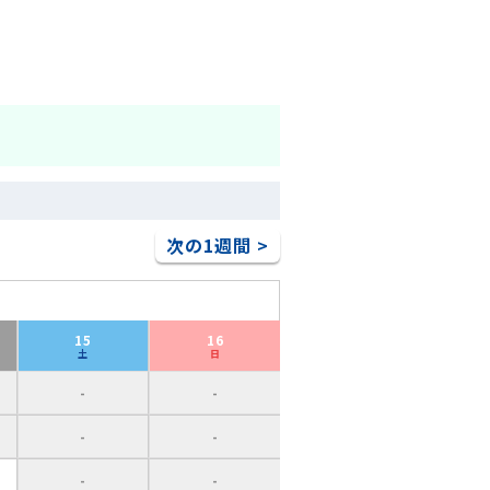
次の1週間 >
15
16
土
日
-
-
-
-
-
-