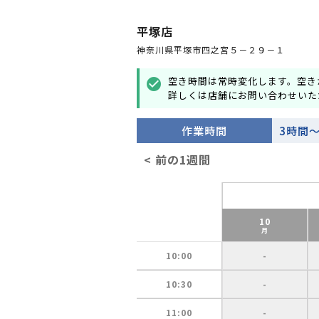
平塚店
神奈川県平塚市四之宮５－２９－１
空き時間は常時変化します。空き
check_circle
詳しくは店舗にお問い合わせいた
作業時間
3時間
< 前の1週間
10
月
10:00
-
10:30
-
11:00
-