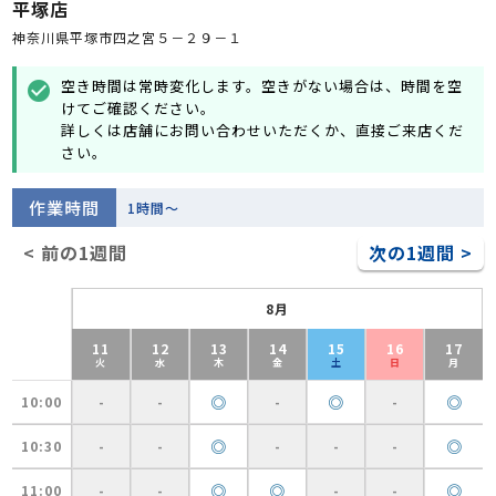
平塚店
神奈川県平塚市四之宮５－２９－１
空き時間は常時変化します。空きがない場合は、時間を空
check_circle
けてご確認ください。
詳しくは店舗にお問い合わせいただくか、直接ご来店くだ
さい。
作業時間
1時間～
< 前の1週間
次の1週間 >
8月
11
12
13
14
15
16
17
火
水
木
金
土
日
月
◎
◎
◎
10:00
-
-
-
-
◎
◎
10:30
-
-
-
-
-
◎
◎
◎
11:00
-
-
-
-