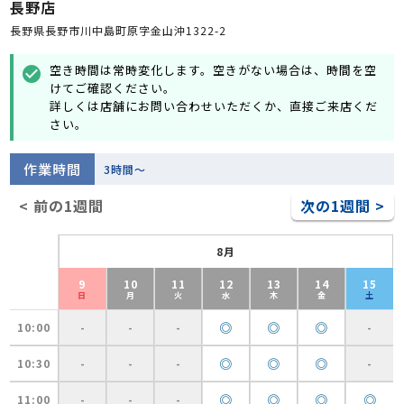
長野店
長野県長野市川中島町原字金山沖1322-2
空き時間は常時変化します。空きがない場合は、時間を空
check_circle
けてご確認ください。
詳しくは店舗にお問い合わせいただくか、直接ご来店くだ
さい。
作業時間
3時間～
< 前の1週間
次の1週間 >
8月
9
10
11
12
13
14
15
日
月
火
水
木
金
土
◎
◎
◎
10:00
-
-
-
-
◎
◎
◎
10:30
-
-
-
-
◎
◎
◎
◎
11:00
-
-
-