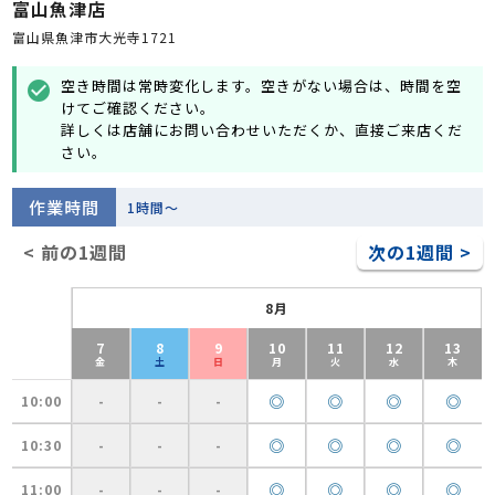
富山魚津店
富山県魚津市大光寺1721
空き時間は常時変化します。空きがない場合は、時間を空
check_circle
けてご確認ください。
詳しくは店舗にお問い合わせいただくか、直接ご来店くだ
さい。
作業時間
1時間～
< 前の1週間
次の1週間 >
8月
7
8
9
10
11
12
13
金
土
日
月
火
水
木
◎
◎
◎
◎
10:00
-
-
-
◎
◎
◎
◎
10:30
-
-
-
◎
◎
◎
◎
11:00
-
-
-