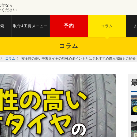
取付なら
せください！
予約
検索
取付&工賃メニュー
コラム
コラム
コラム
安全性の高い中古タイヤの見極めポイントとは？おすすめ購入場所もご紹介