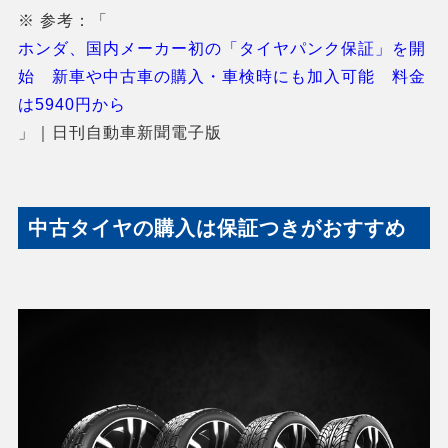
※ 参考：
「
ホンダ、国内メーカー初の「タイヤパンク保証」を開
始 新車や中古車の購入・車検時にも加入可能 料金
は5940円から
」
｜日刊自動車新聞電子版
中古タイヤの購入は保証つきがおすすめ