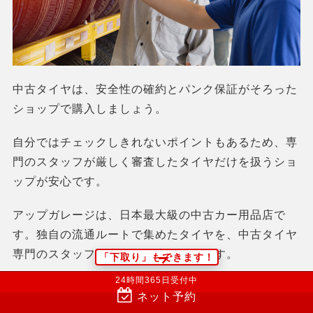
中古タイヤは、安全性の確約とパンク保証がそろった
ショップで購入しましょう。
自分ではチェックしきれないポイントもあるため、専
門のスタッフが厳しく審査したタイヤだけを扱うショ
ップが安心です。
アップガレージは、日本最大級の中古カー用品店で
す。独自の流通ルートで集めたタイヤを、中古タイヤ
専門のスタッフが厳選し販売しています。
「下取り」もできます！
24時間365日受付中
扱うタイヤメーカーは国内外に及び、あらゆるタイヤ
ネット予約
が揃っているといっても過言ではありません。