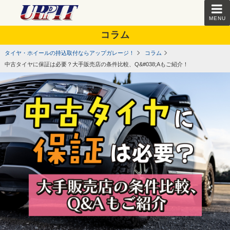
MENU
コラム
タイヤ・ホイールの持込取付ならアップガレージ！
コラム
中古タイヤに保証は必要？大手販売店の条件比較、Q&#038;Aもご紹介！